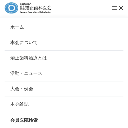
第13回「ブレース スマイル コンテスト」受賞
ホーム
者インタビュー
本会について
ブレーススマイルコンテスト
会長挨拶
矯正歯科治療とは
ホーム
お知らせ
ブレーススマイルコンテスト
基本理念
安心して治療を受けていただくための「6つの指針」
活動・ニュース
公開日：
2018年04月26日（木）
本会の取り組み
安心できる矯正歯科治療契約のための「7つの提言」
大会・例会
組織について
本会の矯正歯科治療に関する考え方
本会雑誌
本会の歴史
矯正歯科治療について
会員医院検索
会則