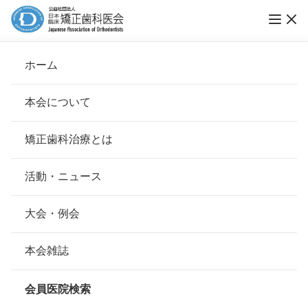
「第 14 回 ブレース スマイル コンテスト 」 開
ホーム
催！
本会について
ブレーススマイルコンテスト
会長挨拶
矯正歯科治療とは
ホーム
お知らせ
ブレーススマイルコンテスト
基本理念
安心して治療を受けていただくための「6つの指針」
活動・ニュース
公開日：
2018年06月01日（金）
本会の取り組み
安心できる矯正歯科治療契約のための「7つの提言」
大会・例会
応募受付終了しました。
組織について
本会の矯正歯科治療に関する考え方
本会雑誌
たくさんのご応募ありがとうございました！
本会の歴史
矯正歯科治療について
会員医院検索
矯正歯科 治療中の方を対象にした笑顔のフ
会則