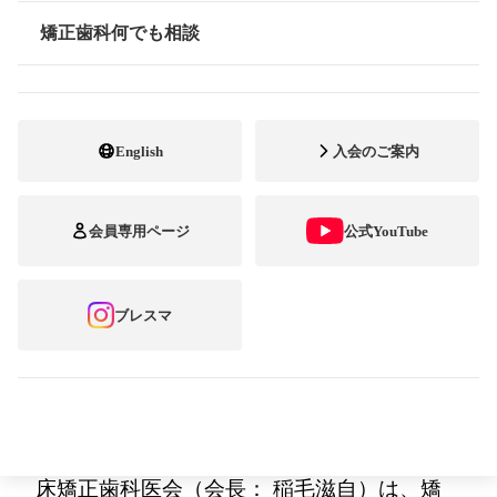
ォトコンテスト
矯正歯科何でも相談
情報公開
「第 14 回 ブレース スマイル コンテスト 」
開催！
矯正歯科治療を楽しんでいる、笑顔いっぱい
English
入会のご案内
な写真を募集！
会員専用ページ
公式YouTube
～募集期間：6月1日(金) ～ 9月15日(土) ／ テ
ーマ：『笑顔いっぱい！矯正歯科治療 楽し
ブレスマ
んでます！』～
公益社団法人 日本臨床矯正歯科医会
矯正歯科専門開業医の全国組織である日本臨
床矯正歯科医会（会長： 稲毛滋自）は、矯