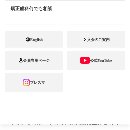
矯正歯科何でも相談
情報公開
自宅近くの一般歯科
で、去年の秋から
English
入会のご案内
娘・あやね（現在小
学4年生）の矯正歯科
会員専用ページ
公式YouTube
治療を始めました。
娘は乳歯のときから
ブレスマ
歯並びが悪く、幼少
期からむし歯の治療
やフッ素の塗布で、ずっとその歯科医院に通
っていました。そして、永久歯に生え替わっ