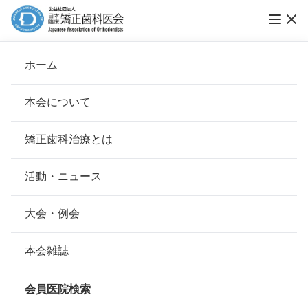
Vol.03 ポスト大震災。いま、自分たちにでき
ホーム
ること
本会について
トレンドウォッチ
会長挨拶
矯正歯科治療とは
ホーム
お知らせ
トレンドウォッチ
基本理念
安心して治療を受けていただくための「6つの指針」
活動・ニュース
公開日：
2015年04月30日（木）
本会の取り組み
安心できる矯正歯科治療契約のための「7つの提言」
大会・例会
組織について
本会の矯正歯科治療に関する考え方
本会雑誌
本会の歴史
矯正歯科治療について
会員医院検索
会則