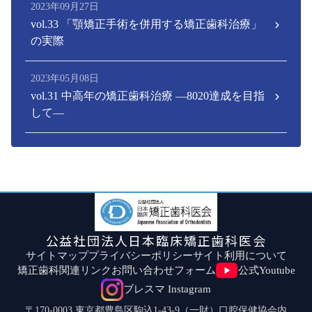
2023年09月27日
vol.33 「顎矯正手術を併用する矯正歯科治療」
の実際
2023年05月08日
vol.31 中高年の矯正歯科治療 ―8020達成を目指
して―
公益社団法人日本臨床矯正歯科医会
サイトマップ
プライバシーポリシー
サイト利用について
矯正歯科関連リンク
お問い合わせフォーム
公式Youtube
ブレスマ Instagram
〒170-0003 東京都豊島区駒込1-43-9（一財）口腔保健協会内