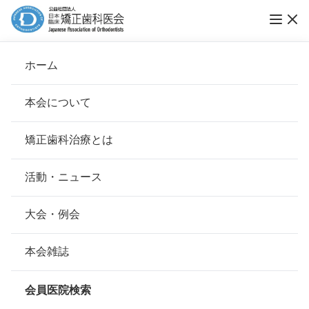
Vol.03 ポスト大震災。いま、自分たちにでき
ホーム
ること
本会について
トレンドウォッチ
会長挨拶
矯正歯科治療とは
ホーム
お知らせ
トレンドウォッチ
基本理念
安心して治療を受けていただくための「6つの指針」
活動・ニュース
公開日：
2015年04月30日（木）
本会の取り組み
安心できる矯正歯科治療契約のための「7つの提言」
大会・例会
組織について
本会の矯正歯科治療に関する考え方
本会雑誌
本会の歴史
矯正歯科治療について
会員医院検索
会則