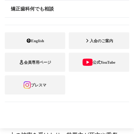
矯正歯科何でも相談
矯正歯科医会は6月、矯正歯科治療中に被災
情報公開
し、金銭的に治療の継続が困難になった患者
さんを対象に、治療継続に必要な診療費の補
English
入会のご案内
助を行うことを発表しました。
矯正歯科医
会が実施する治
会員専用ページ
公式YouTube
療費補助は、
2011年6月、新
ブレスマ
聞などのメディ
アを通じて全国
に告知された。
補助の対象となるのは、自宅が半壊、半焼以