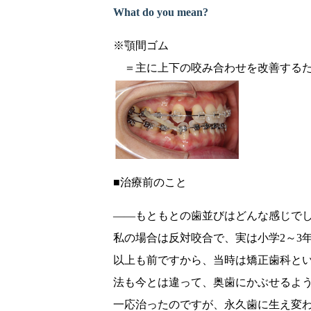
What do you mean?
※顎間ゴム
＝主に上下の咬み合わせを改善するた
■治療前のこと
――もともとの歯並びはどんな感じで
私の場合は反対咬合で、実は小学2～3
以上も前ですから、当時は矯正歯科と
法も今とは違って、奥歯にかぶせるよ
一応治ったのですが、永久歯に生え変