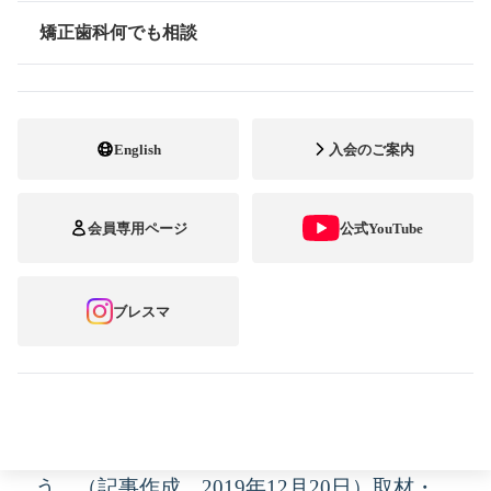
矯正歯科何でも相談
情報公開
English
入会のご案内
公益社団法人 日本臨床矯正歯科医会は、
会員専用ページ
公式YouTube
2019年3月28日、東京・大手町で報道関係者
を対象に「春の矯正歯科プレスセミナー」を
ブレスマ
開催しました。テーマは「矯正歯科治療にお
ける抜歯・非抜歯に関するコンセンサス～患
者の視点に立って実施した会員アンケート結
果を基に～」。その内容をご紹介しましょ
う。
（記事作成 2019年12月20日）取材・