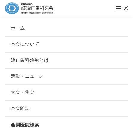
vol.25 歯を抜かない（非抜歯）矯正歯科治療の
ホーム
現状と課題
本会について
トレンドウォッチ
会長挨拶
矯正歯科治療とは
ホーム
お知らせ
トレンドウォッチ
基本理念
安心して治療を受けていただくための「6つの指針」
活動・ニュース
公開日：
2020年02月17日（月）
本会の取り組み
安心できる矯正歯科治療契約のための「7つの提言」
大会・例会
組織について
本会の矯正歯科治療に関する考え方
本会雑誌
本会の歴史
矯正歯科治療について
会員医院検索
会則