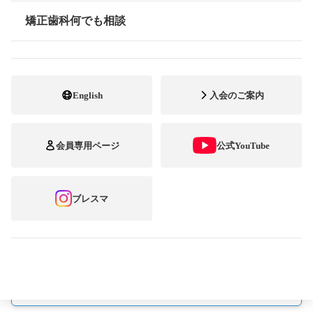
元、顔貌になることが良質な矯正歯科治療に求められるも
矯正歯科何でも相談
のです。
情報公開
すなわち
よい咬み合わせ
English
入会のご案内
会員専用ページ
公式YouTube
きれいな歯並び
ブレスマ
感じのよい口元