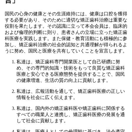
言」
国民の心身の健康とその生涯維持には、健康は口腔を獲得
する必要があり、そのために適切な矯正歯科治療は重要な
役割を果たします。その認識に立って本会会員は、臨床的
および倫理的判断に則り、患者さんの立場に立った矯正歯
科医療を実践します。また保健・教育活動にも積極的に参
加し、矯正歯科治療の社会的認知と共通理解が得られるよ
うに努め、国民と医療を共有していくことを宣言します。
私達は、矯正歯科専門開業医として自己研鑽に努
め、その専門的知識・技術をもって良質な矯正歯科
医療と安心できる医療態勢を提供することで、国民
の健康増進、生活の質の向上に貢献します。
私達は、広報活動を通して、矯正歯科医療の正しい
情報を社会に広く伝えます。
私達は、国内外の矯正歯科医や矯正歯科に関係する
すべての職業人と連携し、矯正歯科医療の発展を通
して社会に貢献します。
私達は、医療人としての倫理観に基づき，法令遵守