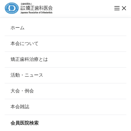
公益社団法人日本臨床矯正歯科医会のオルソ
ホーム
ドンティストがめざす「矯正歯科治療」とは
本会について
本会の矯正歯科治療に関する考え方
会長挨拶
矯正歯科治療とは
ホーム
矯正歯科治療とは
本会の矯正歯科治療に関する考え方
基本理念
安心して治療を受けていただくための「6つの指針」
活動・ニュース
心身の健康を達成するために私たち
本会の取り組み
安心できる矯正歯科治療契約のための「7つの提言」
が目指す”矯正歯科治療”とは－
大会・例会
組織について
本会の矯正歯科治療に関する考え方
矯正歯科治療は、歯の位置やあごの骨を長い時間かけて少
本会雑誌
しずつ変化させ、悪い歯並びを治し、よい咬み合わせを実
本会の歴史
現させていきます。それは顎や顔を構成する骨格が調和の
矯正歯科治療について
とれている状態で、口腔機能の改善と向上を伴うことを前
会員医院検索
提としています。その結果として、審美的な歯並びや口
会則