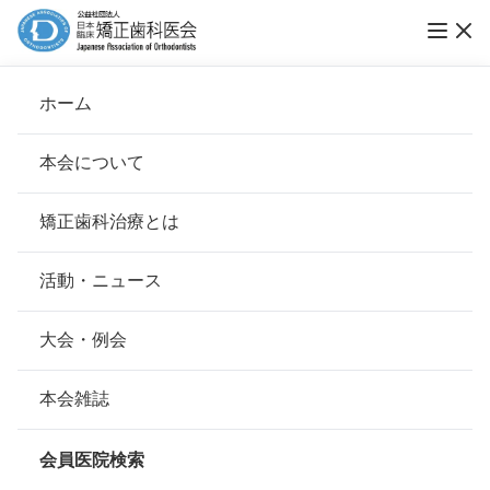
「上顎前歯が突出した小児に対する早期治療
ホーム
(※)」に対する本会の見解
本会について
本会の矯正歯科治療に関する考え方
会長挨拶
矯正歯科治療とは
ホーム
矯正歯科治療とは
本会の矯正歯科治療に関する考え方
基本理念
安心して治療を受けていただくための「6つの指針」
活動・ニュース
先般「上の前歯が出ている子どもは、永久歯が生えそろう
までは、矯正歯科治療を行わないことを強く推奨します」
本会の取り組み
安心できる矯正歯科治療契約のための「7つの提言」
としたガイドラインが発表されました。すでに矯正歯科治
大会・例会
療中、あるいはこれから治療を予定されているお子様のご
組織について
本会の矯正歯科治療に関する考え方
家族の中には混乱や不安を感じる方々もおられるようで
本会雑誌
す。しかしながら、実際に日本のみならず海外でも、上顎
本会の歴史
前歯が突出した小児に対する早期矯正治療は行われてお
矯正歯科治療について
り、良好な結果を得ています。そのためには矯正歯科医が
会員医院検索
充分に精査診断し、早期治療の必要性と効果を適切に診断
会則