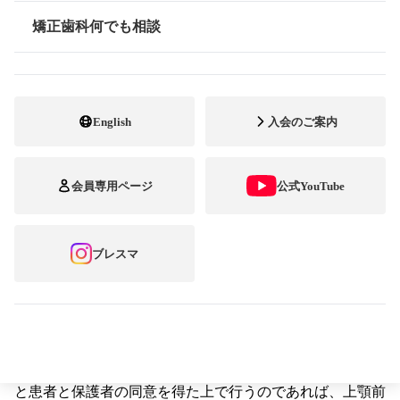
した上で長期的な治療計画のもとに治療を行うことが重要
です。
矯正歯科何でも相談
情報公開
前述のガイドラインは過去に発表された上顎前突の治療に
関する科学論文の医学的データを基に作成されましたが、
矯正歯科の分野はデータを得るための条件の統一等が難し
く、現時点では十分な根拠（ランダム化比較試験に基づく
English
入会のご案内
エビデンス）がないことも明らかになっています。特に日
本人の研究結果を掲載した科学論文は不足しており、この
状況から得られたガイドラインは、わが国の矯正歯科治療
会員専用ページ
公式YouTube
の実態にはそぐわないと考えざるを得ません。
矯正歯科治療の開始時期は矯正歯科医が患者さん一人一人
の症状や心理的側面、生活背景なども見極めて個別に判断
ブレスマ
する必要があります。そのため「この症状に対してはこの
時期に治療を開始しなければならない」といったことはあ
りません。多様な病態を持つ上顎前突をひとくくりに考え
ずに、矯正歯科医による十分な精査・診断により、その必
要性、治療開始時期が選定されるべきです。従って専門教
育研修を受け、豊かな経験を有する矯正歯科医が、適切な
検査の後に早期治療の必要性があると診断し、十分な説明
と患者と保護者の同意を得た上で行うのであれば、上顎前