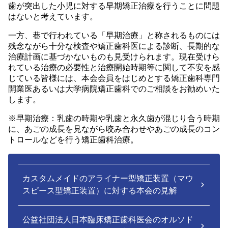
歯が突出した小児に対する早期矯正治療を行うことに問題
はないと考えています。
一方、巷で行われている「早期治療」と称されるものには
残念ながら十分な検査や矯正歯科医による診断、長期的な
治療計画に基づかないものも見受けられます。現在受けら
れている治療の必要性と治療開始時期等に関して不安を感
じている皆様には、本会会員をはじめとする矯正歯科専門
開業医あるいは大学病院矯正歯科でのご相談をお勧めいた
します。
※早期治療：乳歯の時期や乳歯と永久歯が混じり合う時期
に、あごの成長を見ながら咬み合わせやあごの成長のコン
トロールなどを行う矯正歯科治療。
カスタムメイドのアライナー型矯正装置（マウ
スピース型矯正装置）に対する本会の見解
公益社団法人日本臨床矯正歯科医会のオルソド