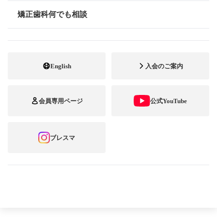
矯正歯科何でも相談
情報公開
次のページへ
第15回ブレーススマイルコンテスト受賞作品発表
カテゴリー
English
入会のご案内
トレンドウォッチ
会員専用ページ
公式YouTube
市民セミナー
ブレスマ
ブレーススマイルコンテスト
プレスセミナー