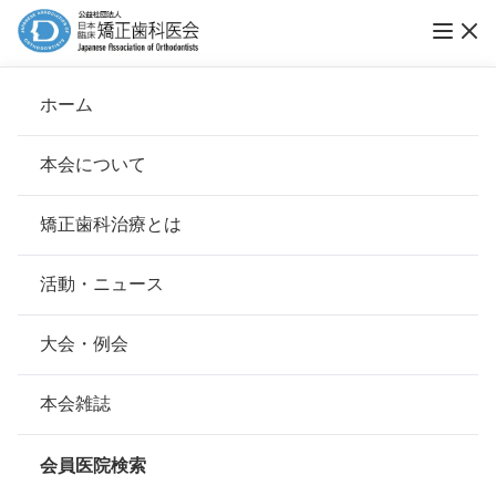
第21回ブレーススマイルコンテスト 応募フ
ホーム
ォーム
本会について
ブレーススマイルコンテスト
会長挨拶
矯正歯科治療とは
ホーム
お知らせ
ブレーススマイルコンテスト
基本理念
安心して治療を受けていただくための「6つの指針」
活動・ニュース
公開日：
2020年05月30日（土）
本会の取り組み
安心できる矯正歯科治療契約のための「7つの提言」
大会・例会
[smilecontest-form]
組織について
本会の矯正歯科治療に関する考え方
本会雑誌
本会の歴史
矯正歯科治療について
会員医院検索
前のページへ
会則
第15回ブレーススマイルコンテスト入賞作品発表