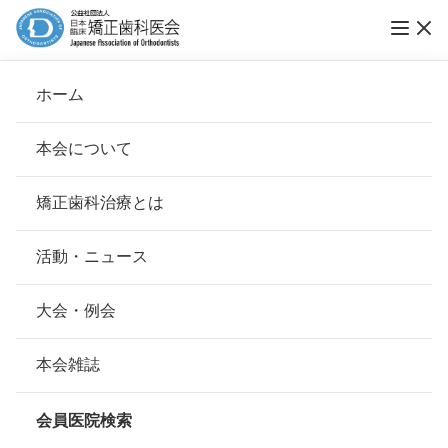
第15回ブレーススマイルコンテスト受賞作品
ホーム
発表
本会について
ブレーススマイルコンテスト
会長挨拶
矯正歯科治療とは
ホーム
お知らせ
ブレーススマイルコンテスト
基本理念
安心して治療を受けていただくための「6つの指針」
活動・ニュース
公開日：
2020年12月01日（火）
本会の取り組み
安心できる矯正歯科治療契約のための「7つの提言」
大会・例会
2019 年 12 月吉日
組織について
本会の矯正歯科治療に関する考え方
本会雑誌
本会の歴史
第 15 回ブレース スマイル コンテスト受賞作
矯正歯科治療について
会員医院検索
品発表
会則