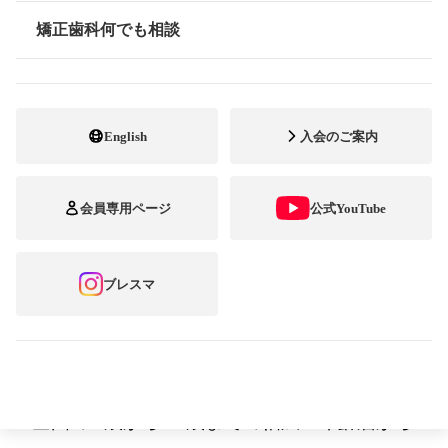
矯正歯科何でも相談
～最優秀賞は、蛯原東丸さん『夏!』～
情報公開
公益社団法人 日本臨床矯正歯科医会
English
入会のご案内
矯正歯科専門開業医の全国組織である日本
臨床矯正歯科医会（会長：稲毛 滋自）で
会員専用ページ
公式YouTube
は、矯正歯科治療中の方を対象とした笑顔の
フォトコンテスト「第 15 回ブレース スマイ
ブレスマ
ル コンテスト」の受賞作品を決定しまし
た。 今回は、笑顔の先にあるもの、無限の
可能性！」をテーマに作品を募集した結果、
全国の5 歳から63 歳までの幅広い年齢層から