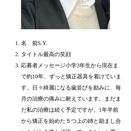
名 前
S.Y.
タイトル
最高の笑顔
応募者メッセージ
小学3年生から現在ま
で約10年、ずっと矯正器具を着けていま
す。日々綺麗になる歯並びを励みに、毎
月の治療の痛みに耐えています。まだま
だ私の治療は続く予定ですが、1年半前
から矯正を始めた５つ上の姉と励まし合