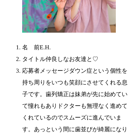
名 前
E.H.
タイトル
仲良しなお友達と♡
応募者メッセージ
ダウン症という個性を
持ち周りをいつも笑顔にさせてくれる息
子です。歯列矯正は妹弟が先に始めてい
て憧れもありドクターも無理なく進めて
くれているのでスムーズに進んでいま
す。あっという間に歯並びが綺麗になり