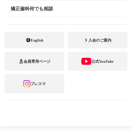
最終選考ご協力のお願い
矯正歯科何でも相談
情報公開
「最高のスマイル‼︎ ブ
English
入会のご案内
レースとともに」 あなた
会員専用ページ
公式YouTube
が選ぶもっとも心に響く
ブレスマ
「スマイル」をお選び下
さい。