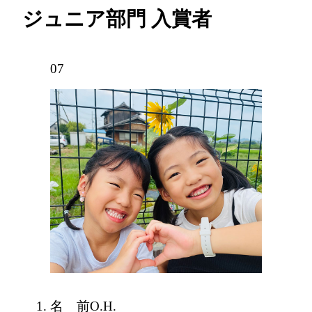
ジュニア部門 入賞者
07
名 前
O.H.