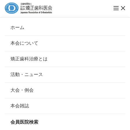
第20回ブレーススマイルコンテスト入賞作品
ホーム
発表と最終選考ご協力のお願い
本会について
ブレーススマイルコンテスト
会長挨拶
矯正歯科治療とは
ホーム
お知らせ
ブレーススマイルコンテスト
基本理念
安心して治療を受けていただくための「6つの指針」
活動・ニュース
公開日：
2024年10月29日（火）
本会の取り組み
安心できる矯正歯科治療契約のための「7つの提言」
大会・例会
組織について
第20回ブレーススマイル
本会の矯正歯科治療に関する考え方
本会雑誌
本会の歴史
矯正歯科治療について
コンテスト入賞作品発表
会員医院検索
会則