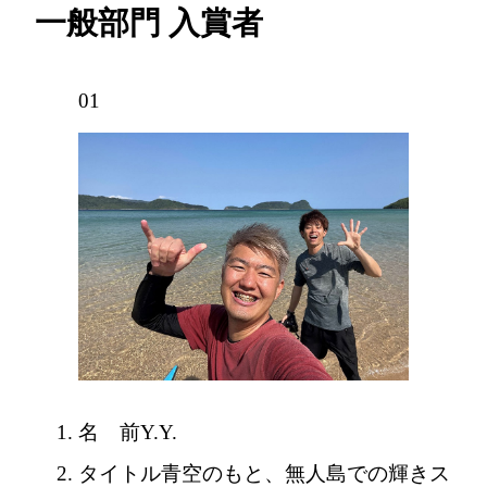
一般部門 入賞者
01
名 前
Y.Y.
タイトル
青空のもと、無人島での輝きス