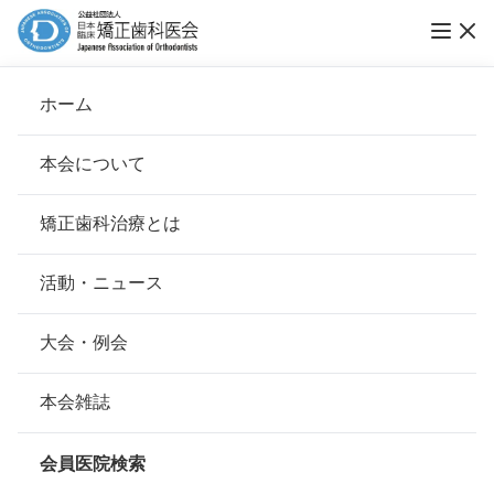
第20回ブレーススマイルコンテスト入賞作品
ホーム
発表
本会について
ブレーススマイルコンテスト
会長挨拶
矯正歯科治療とは
ホーム
お知らせ
ブレーススマイルコンテスト
基本理念
安心して治療を受けていただくための「6つの指針」
活動・ニュース
公開日：
2024年10月03日（木）
本会の取り組み
安心できる矯正歯科治療契約のための「7つの提言」
大会・例会
第20回ブレーススマイルコ
組織について
本会の矯正歯科治療に関する考え方
本会雑誌
本会の歴史
矯正歯科治療について
ンテスト入賞作品発表
会員医院検索
会則