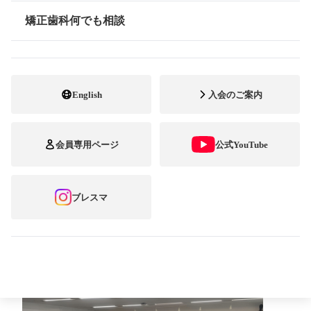
第20回を迎えた矯正歯科治療中の方を対象と
矯正歯科何でも相談
情報公開
した笑顔のフォトコンテスト「ブレーススマ
イルコンテスト」。 今回は「最高のスマイ
English
入会のご案内
ル‼︎ ブレースとともに」をテーマに、全国
から330作品が寄せられました。 応募して下
会員専用ページ
公式YouTube
さった皆様、ありがとうございました。
9月19日に行われた一次審査の結果、12作品
ブレスマ
の入賞が決定しました。
一次審査の様子