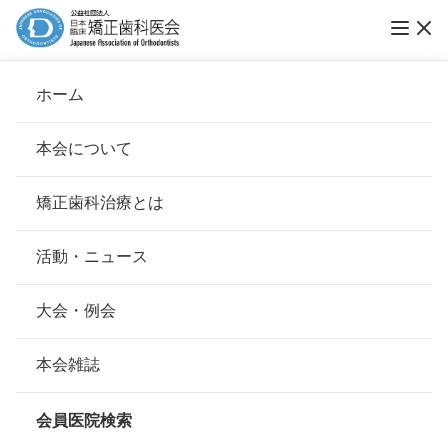
第9回ブレース スマイル コンテスト 作品募
ホーム
集
本会について
ブレーススマイルコンテスト
会長挨拶
矯正歯科治療とは
ホーム
お知らせ
ブレーススマイルコンテスト
基本理念
安心して治療を受けていただくための「6つの指針」
活動・ニュース
公開日：
2013年07月11日（木）
本会の取り組み
安心できる矯正歯科治療契約のための「7つの提言」
大会・例会
今年のブレーススマイルコンテスト
組織について
本会の矯正歯科治療に関する考え方
本会雑誌
募集受付は終了いたしました。
本会の歴史
矯正歯科治療について
会員医院検索
沢山のご応募ありがとうございまし
会則