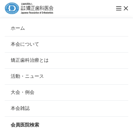
第9回ブレーススマイルコンテスト受賞作
ホーム
ブレーススマイルコンテスト
本会について
会長挨拶
矯正歯科治療とは
ホーム
お知らせ
ブレーススマイルコンテスト
基本理念
安心して治療を受けていただくための「6つの指針」
活動・ニュース
公開日：
2013年12月03日（火）
本会の取り組み
安心できる矯正歯科治療契約のための「7つの提言」
大会・例会
組織について
本会の矯正歯科治療に関する考え方
本会雑誌
矯正歯科専門開業医の全国組織である日本臨
本会の歴史
矯正歯科治療について
会員医院検索
床矯正歯科医会（会長：富永雪穂）は2013年
会則