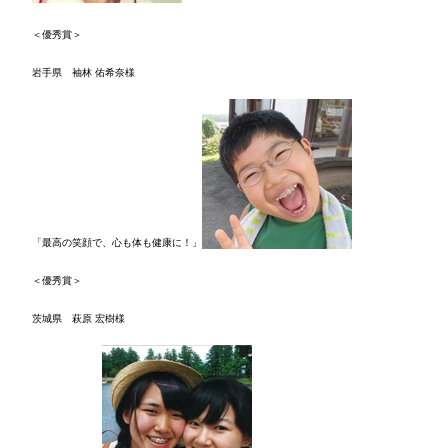
＜優秀賞＞
岩手県 袖林 佑希奈様
「最高の笑顔で、心も体も健康に！」
＜優秀賞＞
茨城県 萩原 宏樹様