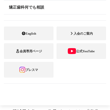
11月、矯正歯科治療中の方を対象とした笑顔
矯正歯科何でも相談
情報公開
のフォトコンテスト「第9回ブレーススマイ
ルコンテスト」の受賞作品を発表しました。
English
入会のご案内
今回は、「希望あふれる笑顔」をテーマに、
全国の7歳から66歳までの幅広い年齢層から
会員専用ページ
公式YouTube
236作品の応募がありました。第1次選考、第
2次選考と厳正な審査の結果、「最優秀賞」
ブレスマ
に輝いたのは、東京都在住の山本 俊太朗さ
ん(10歳)の『お口の中もエメラルドグリー
ン』でした。また、「優秀賞」には、袖林
佑希奈さん（岩手県在住）、萩原 宏樹さん