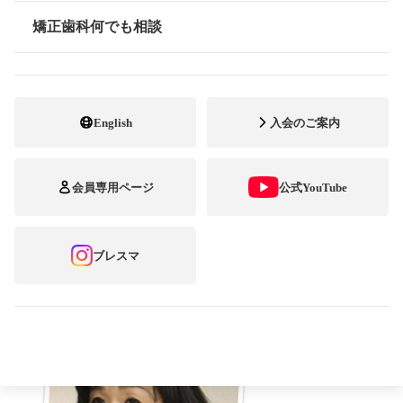
「整っていく歯並びは喜び！」 3組4名の受
矯正歯科何でも相談
情報公開
賞者から、前向きな言葉がたくさん飛び出し
ました！
続いてこのページでは、優秀賞に
English
入会のご案内
選ばれた大阪府の金輪さんと北海道の熊谷さ
ん、そして東京大会賞に選ばれた黒澤さん
会員専用ページ
公式YouTube
に、受賞の喜びや矯正歯科治療をしている今
思うことなどについてうかがいました。
ブレスマ