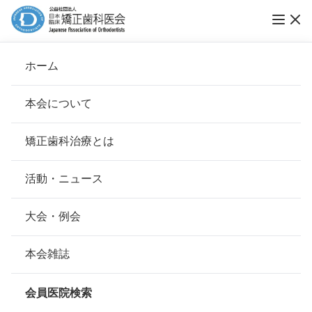
Vol.06 第8回「ブレーススマイルコンテスト」
ホーム
表彰式と、舞台裏
本会について
ブレーススマイルコンテスト
会長挨拶
矯正歯科治療とは
ホーム
お知らせ
ブレーススマイルコンテスト
基本理念
安心して治療を受けていただくための「6つの指針」
活動・ニュース
公開日：
2015年04月27日（月）
本会の取り組み
安心できる矯正歯科治療契約のための「7つの提言」
大会・例会
組織について
本会の矯正歯科治療に関する考え方
本会雑誌
本会の歴史
矯正歯科治療について
会員医院検索
会則