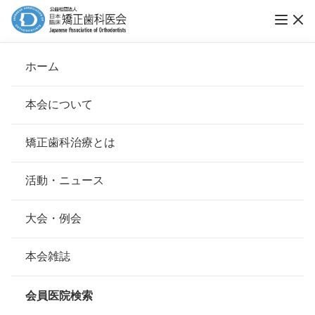
Vol.02 「第6回ブレーススマイルコンテスト」
ホーム
表彰式レポート
本会について
ブレーススマイルコンテスト
会長挨拶
矯正歯科治療とは
ホーム
お知らせ
ブレーススマイルコンテスト
基本理念
安心して治療を受けていただくための「6つの指針」
活動・ニュース
公開日：
2015年04月24日（金）
本会の取り組み
安心できる矯正歯科治療契約のための「7つの提言」
大会・例会
組織について
本会の矯正歯科治療に関する考え方
本会雑誌
本会の歴史
矯正歯科治療について
会員医院検索
会則