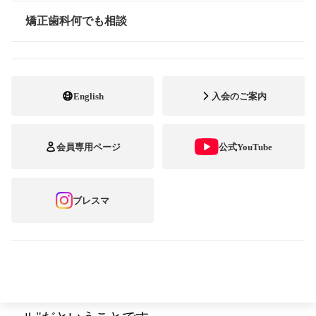
矯正歯科何でも相談
情報公開
English
入会のご案内
2010年9月16日、東京・渋谷。 会議室に並ん
会員専用ページ
公式YouTube
だ長テーブルの上には、6歳から71歳という
幅広い年齢の方から届いた366点もの写真
ブレスマ
が、ところ狭しと並んでいます。被写体の年
齢も、性別もさまざま。唯一、共通するの
は、写っているのはみな矯正装置（ブレー
ス）をつけた、とびきりの"ブレース スマイ