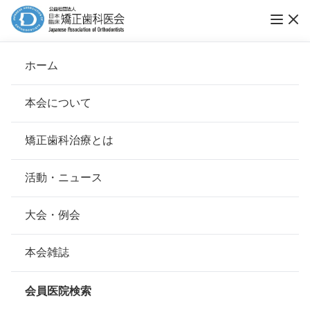
第14回ブレーススマイルコンテスト入賞作品
ホーム
発表
本会について
ブレーススマイルコンテスト
会長挨拶
矯正歯科治療とは
ホーム
お知らせ
ブレーススマイルコンテスト
基本理念
安心して治療を受けていただくための「6つの指針」
活動・ニュース
公開日：
2018年10月29日（月）
本会の取り組み
安心できる矯正歯科治療契約のための「7つの提言」
大会・例会
2018年10月吉日
組織について
本会の矯正歯科治療に関する考え方
本会雑誌
本会の歴史
第14回ブレーススマイルコンテスト
矯正歯科治療について
会員医院検索
会則
入賞作品発表