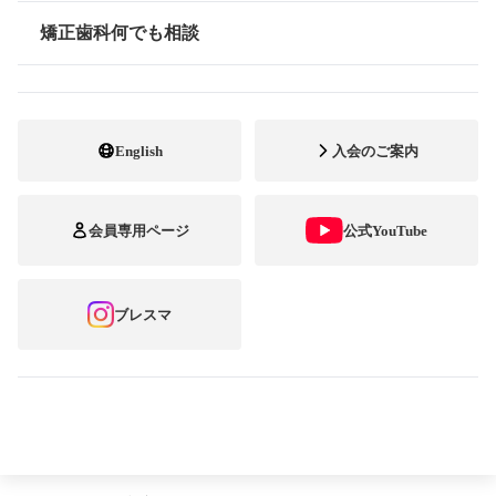
矯正歯科何でも相談
情報公開
公益社団法人 日本臨床矯正歯科医会
矯正歯科専門開業医の全国組織である公益
English
入会のご案内
社団法人 日本臨床矯正歯科医会 （日本臨床
矯正歯科医会 （会長：稲毛滋自）は、 矯正
会員専用ページ
公式YouTube
歯科治療中の方を対象とした笑顔フォトコン
テス「ブレース スマイル コンテスト」を実
ブレスマ
施しております。
このコンテストは、矯正歯科治療中の患者
さんに、より前向きに矯正歯科治療に取り組
んでいただくことを目的 として 2005 年より