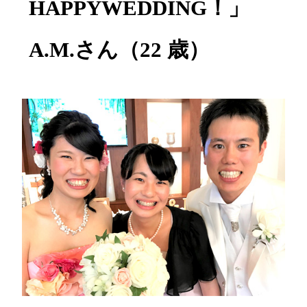
HAPPYWEDDING！」
A.M.さん（22 歳）