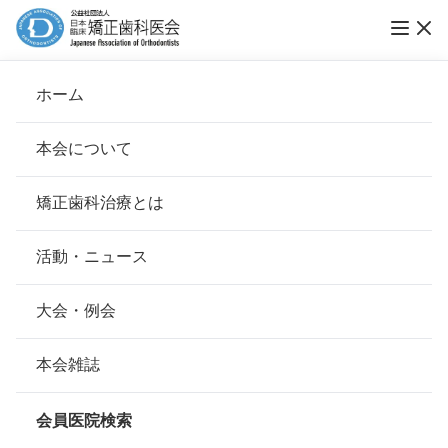
第14回ブレーススマイルコンテスト受賞作品
ホーム
発表
本会について
ブレーススマイルコンテスト
会長挨拶
矯正歯科治療とは
ホーム
お知らせ
ブレーススマイルコンテスト
基本理念
安心して治療を受けていただくための「6つの指針」
活動・ニュース
公開日：
2018年12月21日（金）
本会の取り組み
安心できる矯正歯科治療契約のための「7つの提言」
大会・例会
2018年12月20日
組織について
本会の矯正歯科治療に関する考え方
本会雑誌
本会の歴史
第14回ブレース スマイル コンテス
矯正歯科治療について
会員医院検索
会則
ト受賞作品発表