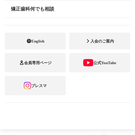
矯正歯科何でも相談
～最優秀賞は、中島 和葉さん『元気スマイ
情報公開
ル』～
公益社団法人 日本臨床矯正歯科医会
English
入会のご案内
矯正歯科専門開業医の全国組織である日本
会員専用ページ
公式YouTube
臨床矯正歯科医会（会長：稲毛 滋自）で
は、矯正歯科治療中の方を対象とした笑顔の
ブレスマ
フォトコンテスト「第14回ブレース スマイ
ル コンテスト」の受賞作品を決定しまし
た。
今回は、「笑顔いっぱい！ 矯正歯科治療