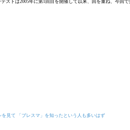
テストは2005年に第1回目を開催して以来、回を重ね、今回で
シを見て 「ブレスマ」を知ったという人も多いはず