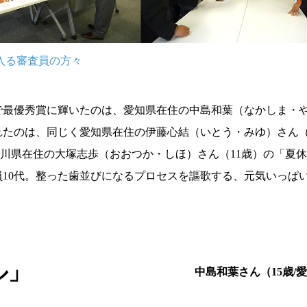
入る審査員の方々
」で最優秀賞に輝いたのは、愛知県在住の中島和葉（なかしま・
れたのは、同じく愛知県在住の伊藤心結（いとう・みゆ）さん（
川県在住の大塚志歩（おおつか・しほ）さん（11歳）の「夏休
員10代。整った歯並びになるプロセスを謳歌する、元気いっぱ
ル」
中島和葉さん（15歳/