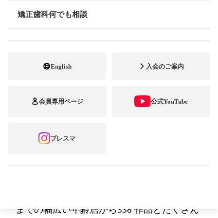
～“最優秀賞”は、埼玉県在住の松尾(まつお)
矯正歯科何でも相談
情報公開
紗代子(さよこ)さんの作品に決定! 矯正歯科治
療のなか世界へ果敢に挑戦した競泳女子日本
English
入会のご案内
代表で金メダリストの大橋 悠依選手へ“特別
賞”を贈呈!!～
会員専用ページ
公式YouTube
矯正歯科治療中の方を対象とした笑顔のフ
ォトコンテスト「第 17回ブレース スマイル
ブレスマ
コンテスト」の受賞作品を決定しました。
今回は「もうすぐ笑顔の出番です」をテーマ
に作品を募集した結果、全国の6歳から62 歳
までの幅広い年齢層から338 作品とたくさん