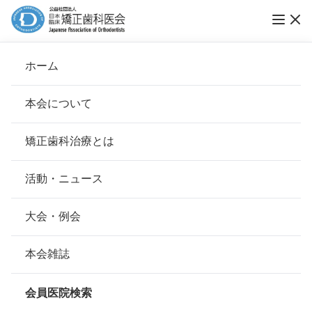
第17回ブレーススマイルコンテスト受賞作品
ホーム
発表
本会について
ブレーススマイルコンテスト
会長挨拶
矯正歯科治療とは
ホーム
お知らせ
ブレーススマイルコンテスト
基本理念
安心して治療を受けていただくための「6つの指針」
活動・ニュース
公開日：
2021年12月09日（木）
本会の取り組み
安心できる矯正歯科治療契約のための「7つの提言」
大会・例会
第17回ブレーススマイルコ
組織について
本会の矯正歯科治療に関する考え方
本会雑誌
本会の歴史
矯正歯科治療について
ンテスト受賞作品発表
会員医院検索
会則