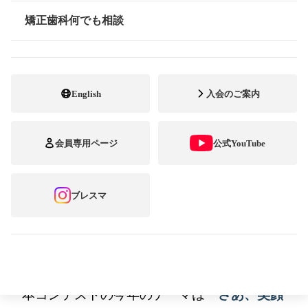
矯正歯科何でも相談
情報公開
矯正歯科 治療中の方を対象にした笑顔のフ
ォトコンテスト 「第 18 回 ブレース スマイ
ル コンテスト 」 開催！
矯正歯科治療を楽し
English
入会のご案内
んでいる、笑顔いっぱいな写真を募集！ ～
募集期間：7月1日(金) ～ 8月31日(水) ／ テー
会員専用ページ
公式YouTube
マ：『さあ、笑顔を解き放とう！』～
矯正歯科治療中の方を対象とした笑顔のフォ
ブレスマ
トコンテスト「第18回 ブレース スマイル コ
ンテスト」の作品募集を2022年6月1日（金）
から月15日（土）まで行います。
本コンテストの今年のテーマは
『さあ、笑顔