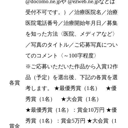
@docomo.ne.jpや @ezweb.ne.jpなどは
受付不可です。）／治療医院名／治療
医院電話番号／治療開始年月日／募集
を知った方法〈医院、メディアなど〉
／写真のタイトル／ご応募写真につい
てのコメント〈～100字程度〉
※ご応募いただいた作品から入賞12作
品（予定）を選出後、下記の各賞を選
各賞
考します。 ★最優秀賞（1名） ★優
秀賞（1名） ★大会賞（1名）
★最優秀賞（1名）：賞金10万円 ★優
秀賞（1名）：賞金5万円 ★大会賞（1
賞金