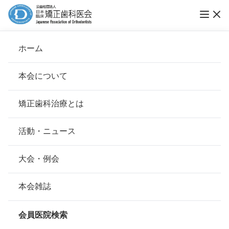
第18回ブレーススマイルコンテスト 開催！
ホーム
ブレーススマイルコンテスト
本会について
会長挨拶
矯正歯科治療とは
ホーム
お知らせ
ブレーススマイルコンテスト
基本理念
安心して治療を受けていただくための「6つの指針」
活動・ニュース
公開日：
2022年07月01日（金）
本会の取り組み
安心できる矯正歯科治療契約のための「7つの提言」
大会・例会
応募受付は終了しました。
組織について
本会の矯正歯科治療に関する考え方
たくさんのご応募、ありがとうご
本会雑誌
本会の歴史
矯正歯科治療について
ざいました！
会員医院検索
会則