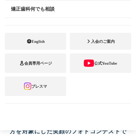
矯正歯科何でも相談
情報公開
English
入会のご案内
矯正歯科専門開業医の全国組織である公益社
会員専用ページ
公式YouTube
団法人日本臨床矯正歯科医会（会長：陶山
肇）が
ブレスマ
2005年から開催している「ブレーススマイル
コンテスト（通称：ブレスマ）」。
それは名前が示すとおり、矯正歯科治療中の
方を対象にした笑顔のフォトコンテストで