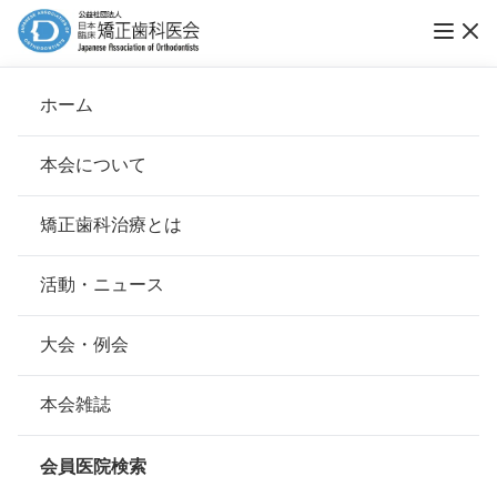
vol.34 素敵な笑顔にまっしぐら！「第19回ブ
ホーム
レーススマイルコンテスト」表彰式レポート
本会について
ブレーススマイルコンテスト
会長挨拶
矯正歯科治療とは
ホーム
お知らせ
ブレーススマイルコンテスト
基本理念
安心して治療を受けていただくための「6つの指針」
活動・ニュース
公開日：
2024年06月10日（月）
本会の取り組み
安心できる矯正歯科治療契約のための「7つの提言」
大会・例会
組織について
本会の矯正歯科治療に関する考え方
本会雑誌
本会の歴史
矯正歯科治療について
会員医院検索
会則