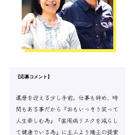
【応募コメント】
還暦を迎える少し手前。仕事も辞め、時
間もある事だから『おもいっきり笑って
人生楽しむ為』『歯周病リスクを減らし
て健康でいる為』に主人より矯正の提案