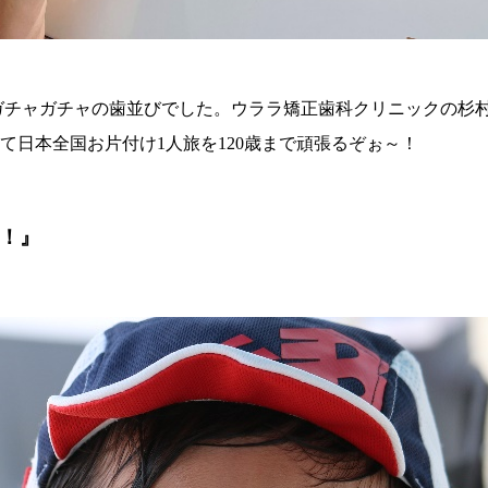
ガチャガチャの歯並びでした。ウララ矯正歯科クリニックの杉
日本全国お片付け1人旅を120歳まで頑張るぞぉ～！
！』