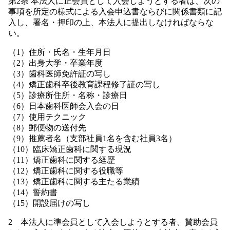
第2条 本法人に正会員として入会しようとする者は、次の
事項を所定の様式による入会申込書ならびに関係書類に記
入し、署名・押印の上、本法人に提出しなければならな
い。
（1）住所・氏名・生年月日
（2）出身大学・卒業年度
（3）歯科医師免許証の写し
（4）矯正歯科卒後教育課程修了証の写し
（5）診療所住所・名称・診療日
（6）日本歯科医師会入会の日
（7）使用テクニック
（8）郵便物の送付先
（9）推薦者名（支部社員1名を含む社員3名）
（10）臨床矯正歯科に関する現況
（11）矯正歯科に関する経歴
（12）矯正歯科に関する役職等
（13）矯正歯科に関する主たる業績
（14）誓約書
（15）開設届けの写し
2 本法人に準会員として入会しようとする者、賛助会員