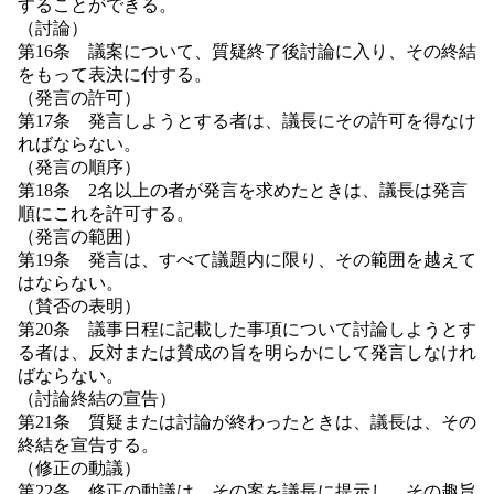
することができる。
（討論）
第16条 議案について、質疑終了後討論に入り、その終結
をもって表決に付する。
（発言の許可）
第17条 発言しようとする者は、議長にその許可を得なけ
ればならない。
（発言の順序）
第18条 2名以上の者が発言を求めたときは、議長は発言
順にこれを許可する。
（発言の範囲）
第19条 発言は、すべて議題内に限り、その範囲を越えて
はならない。
（賛否の表明）
第20条 議事日程に記載した事項について討論しようとす
る者は、反対または賛成の旨を明らかにして発言しなけれ
ばならない。
（討論終結の宣告）
第21条 質疑または討論が終わったときは、議長は、その
終結を宣告する。
（修正の動議）
第22条 修正の動議は、その案を議長に提示し、その趣旨