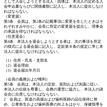
として入会しようとする法人・団体は、本法人の定める入
会申込書ならびに関係書類に記入し、本法人に提出しなけ
ればならない。
（変更届）
第3条 会員は、第2条の記載事項に変更を生じたときはそ
れぞれすみやかに、会長に所定の変更届を提出し、理事会
の承認を得なければならない。
（任意退会）
第4条 本法人を退会しようとする者は、次の事項を所定
の様式による退会届に記入し、定款第８条の規定に準じ本
法人に提出しなければならない。
（1）住所・氏名・支部名
（2）退会理由
（3）退会届出年月日
（会員の義務および権利）
第5条 会員は、本法人の定款、規則および決議に従い、
本法人の伝統を尊重し、会務の運営に協力し、本法人の諸
会合に出席しなければならない。
2 会員は、医道の高揚および歯科医師の品位保持に努
め、公衆衛生および歯科医療の向上をはかり、保健指導を