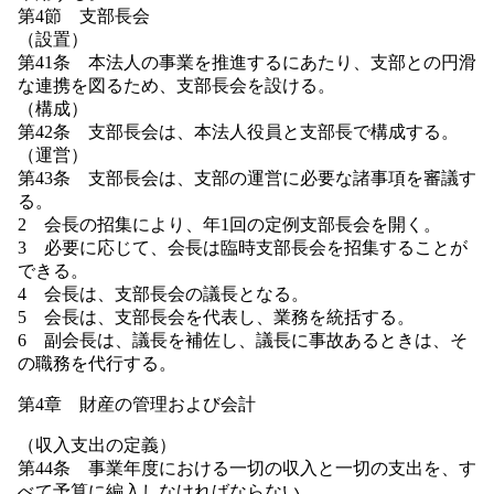
第4節 支部長会
（設置）
第41条 本法人の事業を推進するにあたり、支部との円滑
な連携を図るため、支部長会を設ける。
（構成）
第42条 支部長会は、本法人役員と支部長で構成する。
（運営）
第43条 支部長会は、支部の運営に必要な諸事項を審議す
る。
2 会長の招集により、年1回の定例支部長会を開く。
3 必要に応じて、会長は臨時支部長会を招集することが
できる。
4 会長は、支部長会の議長となる。
5 会長は、支部長会を代表し、業務を統括する。
6 副会長は、議長を補佐し、議長に事故あるときは、そ
の職務を代行する。
第4章 財産の管理および会計
（収入支出の定義）
第44条 事業年度における一切の収入と一切の支出を、す
べて予算に編入しなければならない。