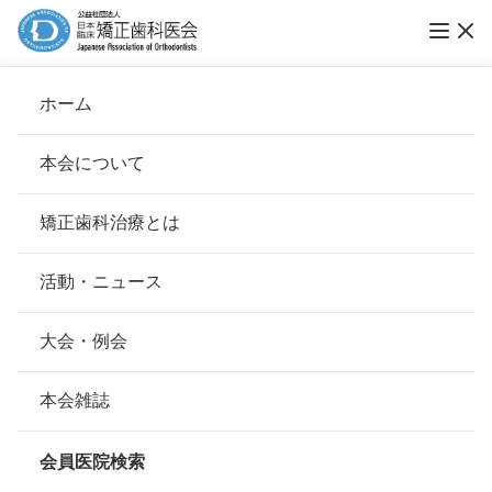
定款施行規則
ホーム
会則
本会について
会長挨拶
矯正歯科治療とは
ホーム
本会について
会則
基本理念
安心して治療を受けていただくための「6つの指針」
公益社団法人 日本臨床矯正歯科医会
活動・ニュース
定款施行規則
本会の取り組み
安心できる矯正歯科治療契約のための「7つの提言」
大会・例会
第1章 会 員
組織について
本会の矯正歯科治療に関する考え方
本会雑誌
（種別）
本会の歴史
第1条 公益社団法人日本臨床矯正歯科医会（以下、「本
矯正歯科治療について
法人」という）定款第5条による会員の種別およびその内
会員医院検索
訳は次の通りとする。
会則