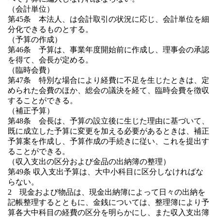
（会計単位）
第45条 本法人、は会計取引の状況に応じ、会計単位を細
分化できるものとする。
（予算の作成）
第46条 予算は、事業年度開始前に作成し、理事会の承認
を得て、会長が定める。
（臨時会費）
第47条 特別な場合により経費に不足を生じたときは、定
められた会費のほか、総会の議決を経て、臨時会費を徴収
することができる。
（補正予算）
第48条 会長は、予算の設立後に生じた理由に基づいて、
既に成立した予算に変更を加える必要があるときは、補正
予算案を作成し、予算作成の手続きに従い、これを提出す
ることができる。
（収入支出の区分および金品の出納簿の整理）
第49条 収入支出予算は、大中小科目に区分しなければな
らない。
2 現金および物品は、現金出納簿によって日々の出納を
記帳整理するとともに、金銭については、整理簿により予
算各大中科目の経費の区分を明らかにし、また収入支出簿