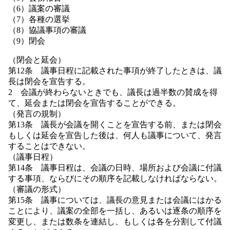
（6）議案の審議
（7）各種の選挙
（8）協議事項の審議
（9）閉会
（閉会と延会）
第12条 議事日程に記載された事項が終了したときは、議
長は閉会を宣告する。
2 会議が終わらないときでも、議長は過半数の賛成を得
て、延会または閉会を宣告することができる。
（発言の規制）
第13条 議長が会議を開くことを宣告する前、または閉会
もしくは延会を宣告した後は、何人も議事について、発言
することはできない。
（議事日程）
第14条 議事日程は、会議の日時、場所および会議に付議
する事項、ならびにその順序を記載しなければならない。
（審議の形式）
第15条 議事については、議長の意見または会議にはかる
ことにより、議案の全部を一括し、あるいは逐条の順序を
変更し、または数条を連結し、もしくは各を分割して付議