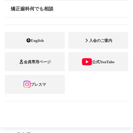
1.正会員
矯正歯科何でも相談
情報公開
（1）総会の議決権並びに役員選挙の選挙権・被選挙権を
有する。
2.終身会員
English
入会のご案内
（1）終身会員は、本法人における敬意の呼称とし、会費
および負担金の免除を受けることができる。
（2）総会の議決権並びに役員選挙の選挙権、監事選挙の
会員専用ページ
公式YouTube
被選挙権を有する。ただし、理事選挙の被選挙権は有しな
い。
3.名誉会員
ブレスマ
（1）名誉会員は、本法人における最高の栄誉の敬称とす
る。
（2）総会の議決権、並びに役員選挙の選挙権、被選挙権
は有しない。
4.その他の会員