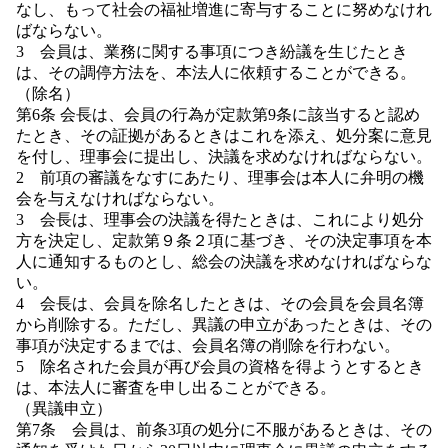
なし、もって社会の福祉増進に寄与することに努めなけれ
ばならない。
3 会員は、業務に関する事項につき紛議を生じたとき
は、その調停方法を、本法人に依頼することができる。
（除名）
第6条 会長は、会員の行為が定款第9条に該当すると認め
たとき、その証拠があるときはこれを添え、処分案に意見
を付し、理事会に提出し、決議を求めなければならない。
2 前項の審議をなすにあたり、理事会は本人に弁明の機
会を与えなければならない。
3 会長は、理事会の決議を得たときは、これにより処分
方を決定し、定款第９条２項に基づき、その決定事項を本
人に通知するものとし、総会の決議を求めなければならな
い。
4 会長は、会員を除名したときは、その会員を会員名簿
から削除する。ただし、異議の申立があったときは、その
事項が決定するまでは、会員名簿の削除を行わない。
5 除名された会員が再び会員の資格を得ようとするとき
は、本法人に審査を申し出ることができる。
（異議申立）
第7条 会員は、前条3項の処分に不服があるときは、その