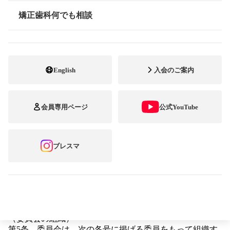
なお、これらの研究は、文部科学省と厚生労働省が提示す
る「人を対象とする医学系研究に関する倫理指針」および
矯正歯科何でも相談
情報公開
「人を対象とする医学系研究に関する倫理指針ガイダン
ス」に沿って研究倫理審査委員会が審議し、会長および理
事会が承認した後に実施される。
（委員会の設置）
English
入会のご案内
第2条 上記の目的を達成するため、定款施行規則第35条
に基づき研究倫理審査委員会（以下委員会とする）を設置
する。
会員専用ページ
公式YouTube
（審査の対象）
第3条 この規程による審査は、各医療機関で行われる研
究または医療行為に関し、その目的および実施計画などに
ブレスマ
つき行う。
（審査の基本方針）
第4条 委員会は、会長の諮問に応じ倫理的社会的配慮と
ともに科学的視点から研究計画の実施の適否等について審
査し会長に答申する。
（委員会の組織）
第5条 委員会は、次の各号に掲げる委員をもって組織す