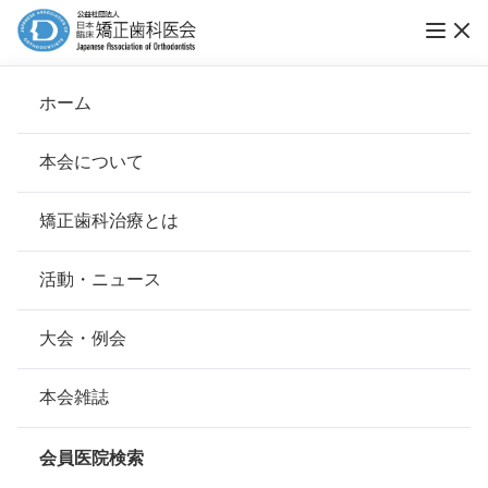
研究倫理審査委員会規程
ホーム
会則
本会について
会長挨拶
矯正歯科治療とは
ホーム
本会について
会則
基本理念
安心して治療を受けていただくための「6つの指針」
研究倫理審査委員会規程
活動・ニュース
本会の取り組み
安心できる矯正歯科治療契約のための「7つの提言」
（目的）
大会・例会
第1条 この規程は公益社団法人日本臨床矯正歯科医会
組織について
（以下「本会」という）の会員が人体を対象とした臨床研
本会の矯正歯科治療に関する考え方
本会雑誌
究、疫学研究または新しい診療技術の開発・実施を行う場
合にその開発・実施計画が世界医師会（WMA）のヘルシ
本会の歴史
矯正歯科治療について
ンキ宣言の主旨を尊重して医の倫理に基づいて適正に行わ
会員医院検索
れることを目的として定める。
会則