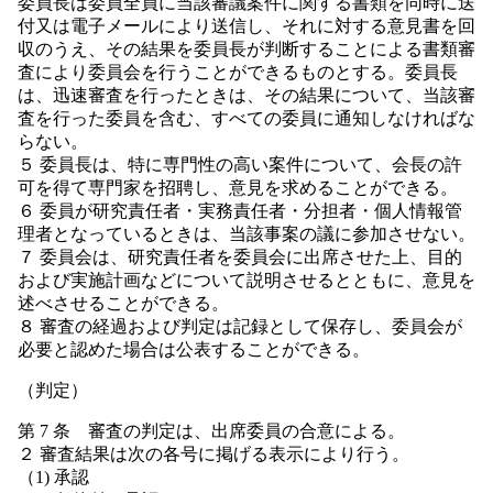
委員長は委員全員に当該審議案件に関する書類を同時に送
付又は電子メールにより送信し、それに対する意見書を回
収のうえ、その結果を委員長が判断することによる書類審
査により委員会を行うことができるものとする。委員長
は、迅速審査を行ったときは、その結果について、当該審
査を行った委員を含む、すべての委員に通知しなければな
らない。
５ 委員長は、特に専門性の高い案件について、会長の許
可を得て専門家を招聘し、意見を求めることができる。
６ 委員が研究責任者・実務責任者・分担者・個人情報管
理者となっているときは、当該事案の議に参加させない。
７ 委員会は、研究責任者を委員会に出席させた上、目的
および実施計画などについて説明させるとともに、意見を
述べさせることができる。
８ 審査の経過および判定は記録として保存し、委員会が
必要と認めた場合は公表することができる。
（判定）
第 7 条 審査の判定は、出席委員の合意による。
２ 審査結果は次の各号に掲げる表示により行う。
（1) 承認