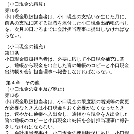
（小口現金の精算）
第10条
小口現金取扱担当者は、小口現金の支払いが生じた月に、
前条の支払に関する証憑を添付した小口現金出納帳の写し
を、次月10日ごろまでに会計担当理事に提出しなければな
らない。
（小口現金の補充）
第11条
小口現金取扱担当者は、必要に応じて小口現金補充に関
し、通帳から現金を出金した旨の通帳のコピーと小口現金
出納帳を会計担当理事へ報告しなければならない。
第４章 その他
（小口現金の変更及び廃止）
第12条
小口現金取扱担当者は、小口現金の限度額の増減等の変更
が必要なとき又は小口現金をおく必要がなくなったとき
は、速やかに通帳へ入出金し、通帳から現金を入出金した
旨の通帳のコピーと小口現金出納帳を会計担当理事に報告
をしなければならない。
２．会計担当理事は、小口現金の使用状況に応じ、小口現